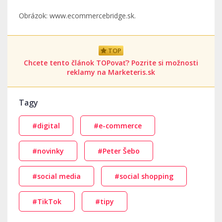
Obrázok: www.ecommercebridge.sk.
TOP
Chcete tento článok TOPovať? Pozrite si možnosti
reklamy na Marketeris.sk
Tagy
#digital
#e-commerce
#novinky
#Peter Šebo
#social media
#social shopping
#TikTok
#tipy