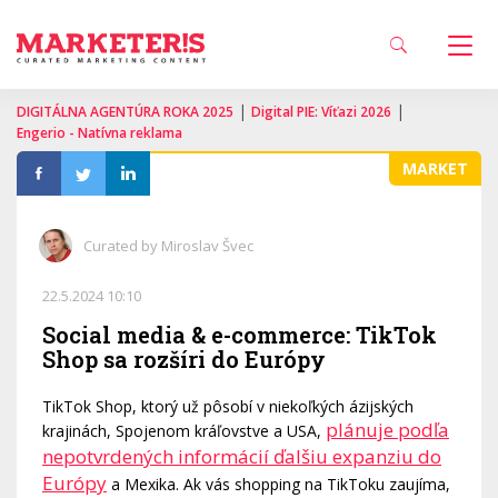
|
|
DIGITÁLNA AGENTÚRA ROKA 2025
Digital PIE: Víťazi 2026
Engerio - Natívna reklama
MARKET
Curated by Miroslav Švec
22.5.2024 10:10
Social media & e-commerce: TikTok
Shop sa rozšíri do Európy
TikTok Shop, ktorý už pôsobí v niekoľkých ázijských
plánuje podľa
krajinách, Spojenom kráľovstve a USA,
nepotvrdených informácií ďalšiu expanziu do
Európy
a Mexika. Ak vás shopping na TikToku zaujíma,