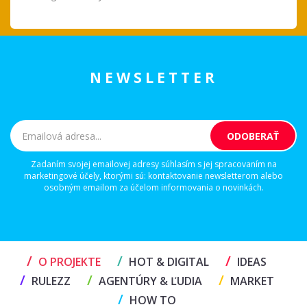
NEWSLETTER
Zadaním svojej emailovej adresy súhlasím s jej spracovaním na
marketingové účely, ktorými sú: kontaktovanie newsletterom alebo
osobným emailom za účelom informovania o novinkách.
/
/
/
O PROJEKTE
HOT & DIGITAL
IDEAS
/
/
/
RULEZZ
AGENTÚRY & ĽUDIA
MARKET
/
HOW TO