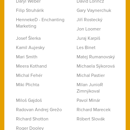
Daryl Weber
David Lörincz
Filip Struhárik
Gary Vaynerchuk
HennekeD - Enchanting
Jiří Rostecký
Marketing
Jon Loomer
Josef Šlerka
Juraj Karpiš
Kamil Aujesky
Les Binet
Mari Smith
Matej Rumanovský
Meera Kothand
Michaela Sýkorová
Michal Fehér
Michal Pastier
Miki Plichta
Milan JunioR
Zimnýkoval
Miloš Gajdoš
Pavol Minár
Radovan Andrej Grežo
Richard Marecek
Richard Shotton
Róbert Slovák
Roger Dooley