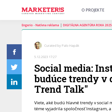
O PROJEKTE
|
Engerio - Natívna reklama
DIGITÁLNA AGENTÚRA ROKA 2025
Curated by Palo Hapák
5.12.2023 17:27
Social media: Ins
budúce trendy v
Trend Talk"
Viete, aké budú hlavné trendy v social
téme vyjadrila spoločnosť Instagram, a