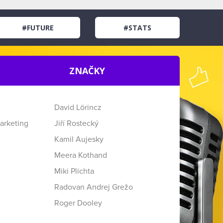
#FUTURE
#STATS
ZNAČKY
David Lörincz
arketing
Jiří Rostecký
Kamil Aujesky
Meera Kothand
Miki Plichta
Radovan Andrej Grežo
Roger Dooley