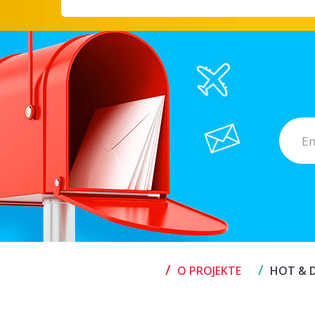
/
/
O PROJEKTE
HOT & D