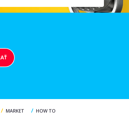
/
/
MARKET
HOW TO