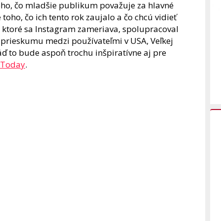
toho, čo mladšie publikum považuje za hlavné
 toho, čo ich tento rok zaujalo a čo chcú vidieť
na ktoré sa Instagram zameriava, spolupracoval
prieskumu medzi používateľmi v USA, Veľkej
 Snáď to bude aspoň trochu inšpiratívne aj pre
a Today
.