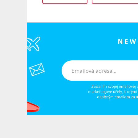
NEW
Zadaním svojej emailovej 
marketingové účely, ktorými
osobným emailom za úč