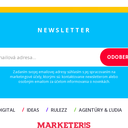
NEWSLETTER
Zadaním svojej emailovej adresy súhlasím s jej spracovaním na
marketingové účely, ktorými sú: kontaktovanie newsletterom alebo
osobným emailom za účelom informovania o novinkách.
/
/
/
IGITAL
IDEAS
RULEZZ
AGENTÚRY & ĽUDIA