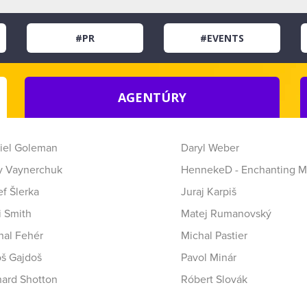
#PR
#EVENTS
AGENTÚRY
iel Goleman
Daryl Weber
y Vaynerchuk
HennekeD - Enchanting M
f Šlerka
Juraj Karpiš
i Smith
Matej Rumanovský
hal Fehér
Michal Pastier
oš Gajdoš
Pavol Minár
hard Shotton
Róbert Slovák