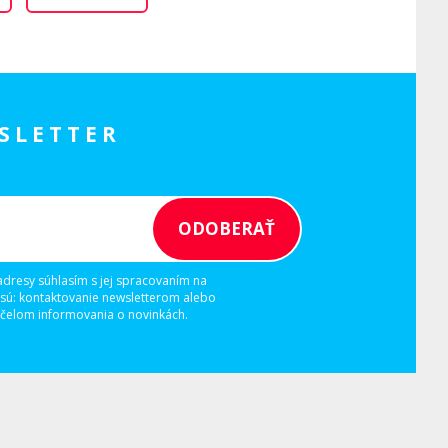
SLETTER
adresy súhlasím s jej spracovaním na
 sú: kontaktovanie newsletterom alebo
elom informovania o novinkách.