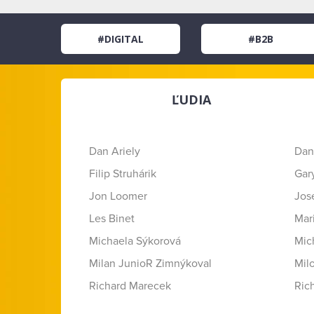
#DIGITAL
#B2B
ĽUDIA
Dan Ariely
Dan
Filip Struhárik
Gar
Jon Loomer
Jose
Les Binet
Mar
Michaela Sýkorová
Mic
Milan JunioR Zimnýkoval
Mil
Richard Marecek
Ric