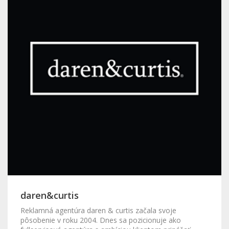
daren&curtis
Reklamná agentúra daren & curtis začala svoje
pôsobenie v roku 2004. Dnes sa pozicionuje ako