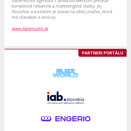
fullservisová agentúra s ambíciou klientom prinášať
komplexné reklamné a marketingové služby. Jej
filozofiou a poslaním je stavať na silnej značke, ktorá
má charakter a emóciu.
www.darencurtis.sk
PARTNERI PORTÁLU