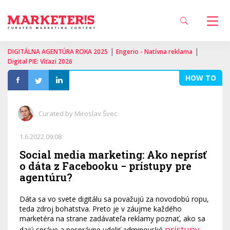
|
|
DIGITÁLNA AGENTÚRA ROKA 2025
Engerio - Natívna reklama
Digital PIE: Víťazi 2026
HOW TO
Curated by Miroslav Švec
1.6.2022 09:08
Social media marketing: Ako neprísť
o dáta z Facebooku − prístupy pre
agentúru?
Dáta sa vo svete digitálu sa považujú za novodobú ropu,
teda zdroj bohatstva. Preto je v záujme každého
marketéra na strane zadávateľa reklamy poznať, ako sa
prístupy
dajú správe a nesprávne udeliť adminovské