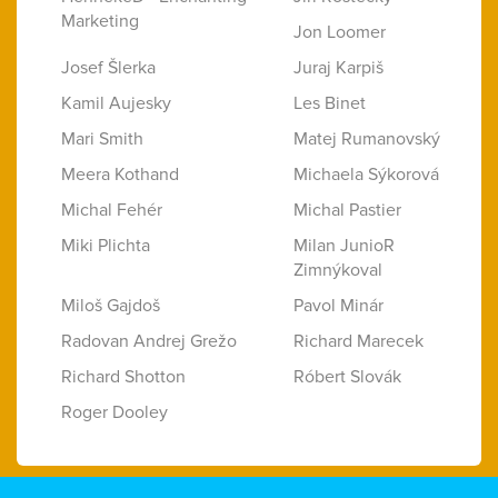
Marketing
Jon Loomer
Josef Šlerka
Juraj Karpiš
Kamil Aujesky
Les Binet
Mari Smith
Matej Rumanovský
Meera Kothand
Michaela Sýkorová
Michal Fehér
Michal Pastier
Miki Plichta
Milan JunioR
Zimnýkoval
Miloš Gajdoš
Pavol Minár
Radovan Andrej Grežo
Richard Marecek
Richard Shotton
Róbert Slovák
Roger Dooley