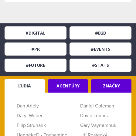
#DIGITAL
#B2B
#PR
#EVENTS
#FUTURE
#STATS
ĽUDIA
AGENTÚRY
ZNAČKY
Dan Ariely
Daniel Goleman
Daryl Weber
David Lörincz
Filip Struhárik
Gary Vaynerchuk
HennekeD - Enchanting
Jiří Rostecký