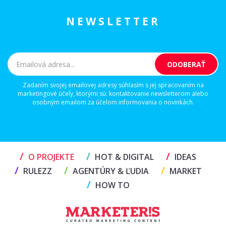
NEWSLETTER
Zadaním svojej emailovej adresy súhlasím s jej spracovaním na
marketingové účely, ktorými sú: kontaktovanie newsletterom alebo
osobným emailom za účelom informovania o novinkách.
/
/
/
O PROJEKTE
HOT & DIGITAL
IDEAS
/
/
/
RULEZZ
AGENTÚRY & ĽUDIA
MARKET
/
HOW TO