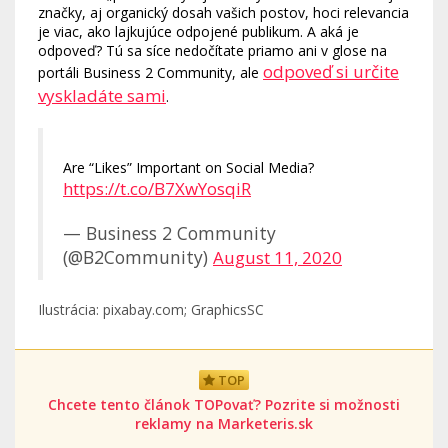
značky, aj organický dosah vašich postov, hoci relevancia
je viac, ako lajkujúce odpojené publikum. A aká je
odpoveď? Tú sa síce nedočítate priamo ani v glose na
odpoveď si určite
portáli Business 2 Community, ale
vyskladáte sami
.
Are “Likes” Important on Social Media?
https://t.co/B7XwYosqiR
— Business 2 Community
(@B2Community)
August 11, 2020
Ilustrácia: pixabay.com; GraphicsSC
TOP
Chcete tento článok TOPovať? Pozrite si možnosti
reklamy na Marketeris.sk