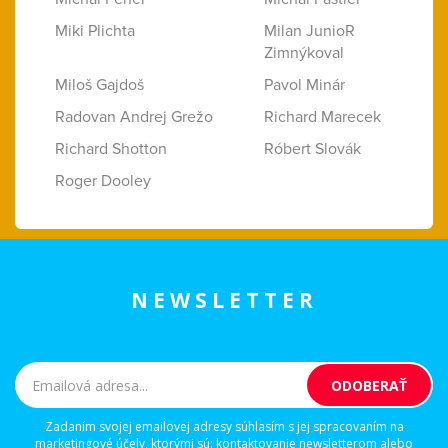
Miki Plichta
Milan JunioR
Zimnýkoval
Miloš Gajdoš
Pavol Minár
Radovan Andrej Grežo
Richard Marecek
Richard Shotton
Róbert Slovák
Roger Dooley
NEWSLETTER
Zadaním svojej emailovej adresy súhlasím s jej spracovaním na
marketingové účely, ktorými sú: kontaktovanie newsletterom alebo