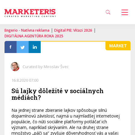
|
|
Engerio - Natívna reklama
Digital PIE: Víťazi 2026
DIGITÁLNA AGENTÚRA ROKA 2025
MARKET
Curated by Miroslav Švec
16.8.2020 07:00
Sú lajky dôležité v sociálnych
médiách?
Na jednej strane zbieranie lajkov spôsobuje silnú
dopamínovú závislosť, najmä u najmladšej internetovej
populácie, čo núti sociálne platformy potláčať ich
význam, napríklad skrývaním. Ale na druhej strane
množstvo „páči sa“ zvyšuje dôveryhodnosť vás a vašej