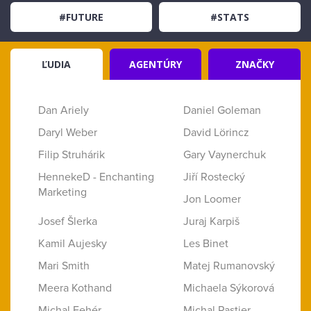
#FUTURE
#STATS
ĽUDIA
AGENTÚRY
ZNAČKY
Dan Ariely
Daniel Goleman
Daryl Weber
David Lörincz
Filip Struhárik
Gary Vaynerchuk
HennekeD - Enchanting
Jiří Rostecký
Marketing
Jon Loomer
Josef Šlerka
Juraj Karpiš
Kamil Aujesky
Les Binet
Mari Smith
Matej Rumanovský
Meera Kothand
Michaela Sýkorová
Michal Fehér
Michal Pastier