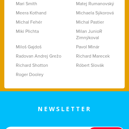
Mari Smith
Matej Rumanovský
Meera Kothand
Michaela Sýkorová
Michal Fehér
Michal Pastier
Miki Plichta
Milan JunioR
Zimnýkoval
Miloš Gajdoš
Pavol Minár
Radovan Andrej Grežo
Richard Marecek
Richard Shotton
Róbert Slovák
Roger Dooley
NEWSLETTER