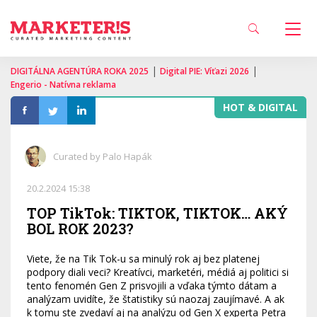
|
|
DIGITÁLNA AGENTÚRA ROKA 2025
Digital PIE: Víťazi 2026
Engerio - Natívna reklama
HOT & DIGITAL
Curated by Palo Hapák
20.2.2024 15:38
TOP TikTok: TIKTOK, TIKTOK… AKÝ
BOL ROK 2023?
Viete, že na Tik Tok-u sa minulý rok aj bez platenej
podpory diali veci? Kreatívci, marketéri, médiá aj politici si
tento fenomén Gen Z prisvojili a vďaka týmto dátam a
analýzam uvidíte, že štatistiky sú naozaj zaujímavé. A ak
k tomu ste zvedaví aj na analýzu od Gen X experta Petra