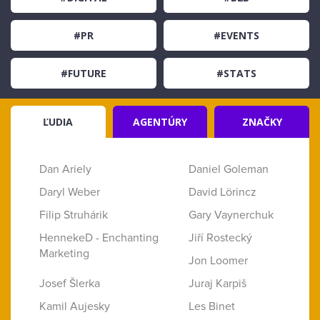
#PR
#EVENTS
#FUTURE
#STATS
ĽUDIA
AGENTÚRY
ZNAČKY
Dan Ariely
Daniel Goleman
Daryl Weber
David Lörincz
Filip Struhárik
Gary Vaynerchuk
HennekeD - Enchanting
Jiří Rostecký
Marketing
Jon Loomer
Josef Šlerka
Juraj Karpiš
Kamil Aujesky
Les Binet