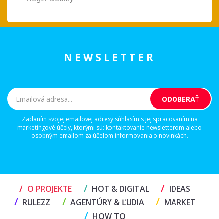
NEWSLETTER
Zadaním svojej emailovej adresy súhlasím s jej spracovaním na
marketingové účely, ktorými sú: kontaktovanie newsletterom alebo
osobným emailom za účelom informovania o novinkách.
/
/
/
O PROJEKTE
HOT & DIGITAL
IDEAS
/
/
/
RULEZZ
AGENTÚRY & ĽUDIA
MARKET
/
HOW TO