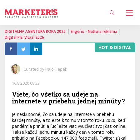
|
|
DIGITÁLNA AGENTÚRA ROKA 2025
Engerio - Natívna reklama
Digital PIE: Víťazi 2026
HOT & DIGITAL
Curated by Palo Hapák
16.8.2020 08:32
Viete, čo všetko sa udeje na
internete v priebehu jednej minúty?
Je neskutočné, čo sa udeje na internete v priebehu
každej minúty, a to ešte k tomu v tomto roku 2020, keď
pandémia prinútila ľudí ešte viac využívať svoj čas online.
Takže každú jednu minútu každý deň v tomto roku
pribudlo na Facebook-u 147 000 fotografií, Twitter získal