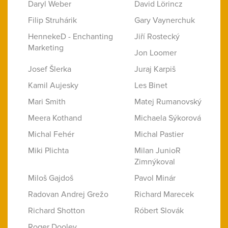
Daryl Weber
David Lörincz
Filip Struhárik
Gary Vaynerchuk
HennekeD - Enchanting
Jiří Rostecký
Marketing
Jon Loomer
Josef Šlerka
Juraj Karpiš
Kamil Aujesky
Les Binet
Mari Smith
Matej Rumanovský
Meera Kothand
Michaela Sýkorová
Michal Fehér
Michal Pastier
Miki Plichta
Milan JunioR
Zimnýkoval
Miloš Gajdoš
Pavol Minár
Radovan Andrej Grežo
Richard Marecek
Richard Shotton
Róbert Slovák
Roger Dooley