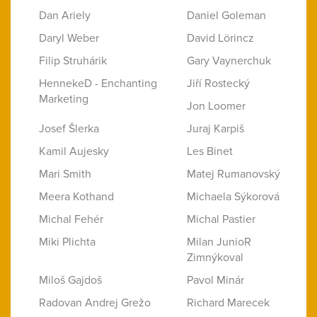
Dan Ariely
Daniel Goleman
Daryl Weber
David Lörincz
Filip Struhárik
Gary Vaynerchuk
HennekeD - Enchanting
Jiří Rostecký
Marketing
Jon Loomer
Josef Šlerka
Juraj Karpiš
Kamil Aujesky
Les Binet
Mari Smith
Matej Rumanovský
Meera Kothand
Michaela Sýkorová
Michal Fehér
Michal Pastier
Miki Plichta
Milan JunioR
Zimnýkoval
Miloš Gajdoš
Pavol Minár
Radovan Andrej Grežo
Richard Marecek