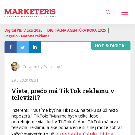
|
|
Digital PIE: Víťazi 2026
DIGITÁLNA AGENTÚRA ROKA 2025
Engerio - Natívna reklama
HOT & DIGITAL
Curated by Palo Hapák
29.5.2020 08:31
Viete, prečo má TikTok reklamu v
televízii?
Inzerenti: "Musíme byť na TikToku, na telku sa už nikto
nepozerá." TikTok: "Musíme byť v telke, lebo
potrebujeme viac ľudí v TikToku". Áno. TikTok má prvú
televíznu reklamu a aké ponaučenie si z nej môže zobrať
podstata článku Filipa
každý marketér, to už je