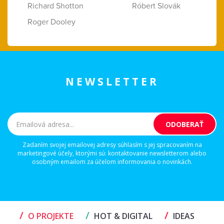
Richard Shotton
Róbert Slovák
Roger Dooley
NEWSLETTER
Zadaním svojej emailovej adresy súhlasím s jej spracovaním na
marketingové účely, ktorými sú: kontaktovanie newsletterom alebo
osobným emailom za účelom informovania o novinkách.
/
/
/
O PROJEKTE
HOT & DIGITAL
IDEAS