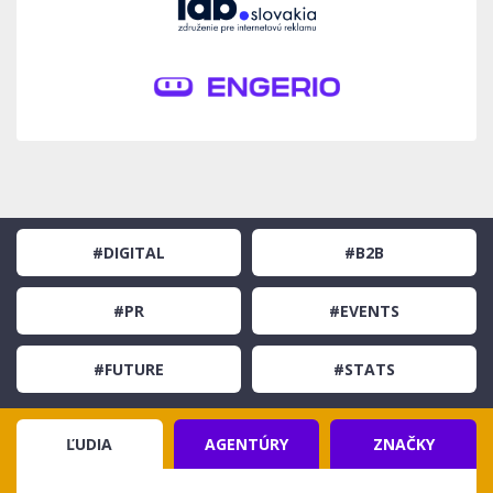
#DIGITAL
#B2B
#PR
#EVENTS
#FUTURE
#STATS
ĽUDIA
AGENTÚRY
ZNAČKY