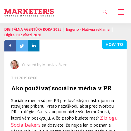
|
|
DIGITÁLNA AGENTÚRA ROKA 2025
Engerio - Natívna reklama
Digital PIE: Víťazi 2026
HOW TO
Curated by Miroslav Švec
7.11.2019 08:00
Ako používať sociálne média v PR
Sociálne média sú pre PR predovšetkým nástrojom na
rozvíjanie príbehu. Preto nezaškodí, ak si pred tvorbou
PR stratégie ešte raz pripomeniete všetky možnosti,
Z blogu
ktoré vám poskytujú. A čo z toho budete mať?
Socialbakers
sa dozviete, že nejde len o poznanie