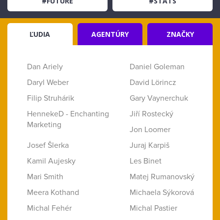
#FUTURE
#STATS
ĽUDIA
AGENTÚRY
ZNAČKY
Dan Ariely
Daniel Goleman
Daryl Weber
David Lörincz
Filip Struhárik
Gary Vaynerchuk
HennekeD - Enchanting
Jiří Rostecký
Marketing
Jon Loomer
Josef Šlerka
Juraj Karpiš
Kamil Aujesky
Les Binet
Mari Smith
Matej Rumanovský
Meera Kothand
Michaela Sýkorová
Michal Fehér
Michal Pastier