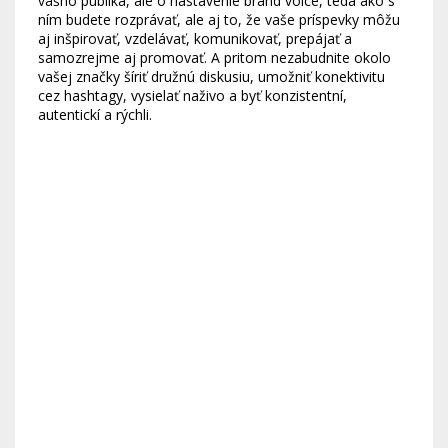
vášho publika, ale o nastavenie brand voice, teda ako s
ním budete rozprávať, ale aj to, že vaše príspevky môžu
aj inšpirovať, vzdelávať, komunikovať, prepájať a
samozrejme aj promovať. A pritom nezabudnite okolo
vašej značky šíriť družnú diskusiu, umožniť konektivitu
cez hashtagy, vysielať naživo a byť konzistentní,
autentickí a rýchli.