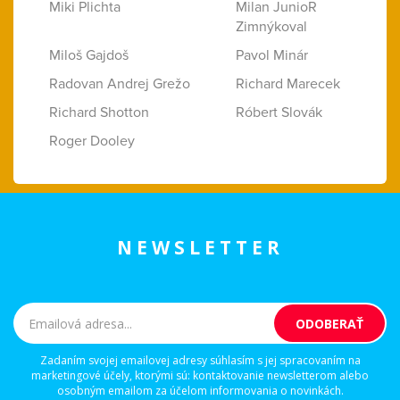
Miki Plichta
Milan JunioR
Zimnýkoval
Miloš Gajdoš
Pavol Minár
Radovan Andrej Grežo
Richard Marecek
Richard Shotton
Róbert Slovák
Roger Dooley
NEWSLETTER
Zadaním svojej emailovej adresy súhlasím s jej spracovaním na
marketingové účely, ktorými sú: kontaktovanie newsletterom alebo
osobným emailom za účelom informovania o novinkách.